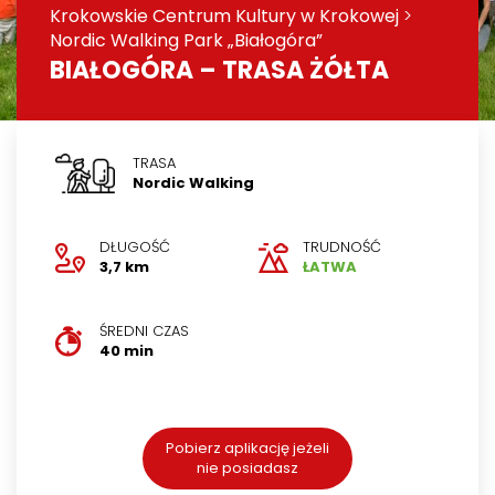
Krokowskie Centrum Kultury w Krokowej
>
Nordic Walking Park „Białogóra”
BIAŁOGÓRA – TRASA ŻÓŁTA
TRASA
Nordic Walking
DŁUGOŚĆ
TRUDNOŚĆ
3,7 km
ŁATWA
ŚREDNI CZAS
40 min
Pobierz aplikację jeżeli
nie posiadasz