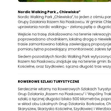
Nordic Walking Park „ Chlewiska”
Nordic Walking Park „Chlewiska”, to jeden z ośmiu p
Grupy Działania Razem Na Piaskowcu. W gminie Chl
uprawiania nordic walkingu - zieloną pętlę o długości
Wejście na trasę zlokalizowano na terenie rekreacyjny
poprowadzono chodnikiem, lokalną drogą o niewielk
trasie zamontowano tablicę zawierającą propozycj
pomiaru tętna pozwalający zmonitorować zakres tę
Siedem pozostałych Nordic Walking Park wytyczonych
Razem Na Piaskowcu znajduje się na terenie gmin: Bor
Kościelne, oraz Szydłowiec. Łączna długość tras wsz
ROWEROWE SZLAKI TURYSTYCZNE
Serdecznie witamy na Rowerowych Szlakach Turystyc
Grup Działania „Razem na Piaskowcu” i ‘Wspólny Trak
szlaki, o łącznej długości blisko 500 kilometrów, p
w skład obu Lokalnych Grup Działania: Borkowice, Chle
Skaryszew, Skarżysko Kościelne, Szydłowiec i Wierzb