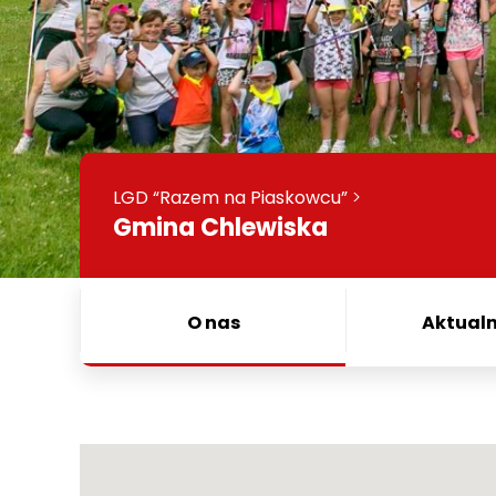
LGD “Razem na Piaskowcu”
>
Gmina Chlewiska
O nas
Aktualn