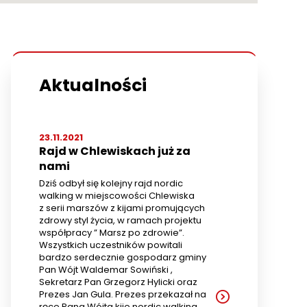
Aktualności
23.11.2021
Rajd w Chlewiskach już za
nami
Dziś odbył się kolejny rajd nordic
walking w miejscowości Chlewiska
z serii marszów z kijami promujących
zdrowy styl życia, w ramach projektu
współpracy ” Marsz po zdrowie”.
Wszystkich uczestników powitali
bardzo serdecznie gospodarz gminy
Pan Wójt Waldemar Sowiński ,
Sekretarz Pan Grzegorz Hylicki oraz
Prezes Jan Gula. Prezes przekazał na
ręce Pana Wójta kije nordic walking