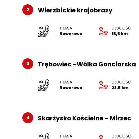
Wierzbickie krajobrazy
2
TRASA
DŁUGOŚĆ
Rowerowa
15,5 km
Trębowiec -Wólka Gonciarska
3
TRASA
DŁUGOŚĆ
Rowerowa
23,5 km
Skarżysko Kościelne – Mirzec
4
TRASA
DŁUGOŚĆ