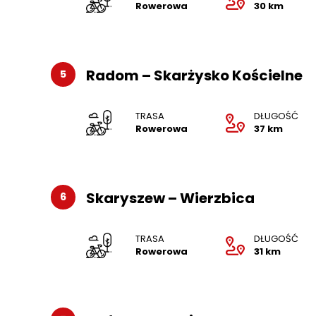
Rowerowa
30 km
Radom – Skarżysko Kościelne
5
TRASA
DŁUGOŚĆ
Rowerowa
37 km
Skaryszew – Wierzbica
6
TRASA
DŁUGOŚĆ
Rowerowa
31 km