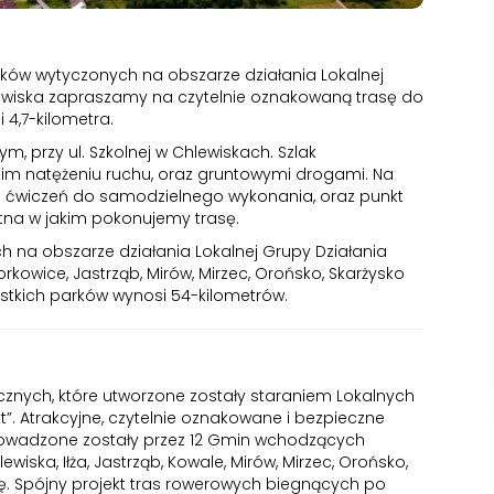
arków wytyczonych na obszarze działania Lokalnej
ewiska zapraszamy na czytelnie oznakowaną trasę do
 4,7-kilometra.
m, przy ul. Szkolnej w Chlewiskach. Szlak
im natężeniu ruchu, oraz gruntowymi drogami. Na
e ćwiczeń do samodzielnego wykonania, oraz punkt
tna w jakim pokonujemy trasę.
 na obszarze działania Lokalnej Grupy Działania
kowice, Jastrząb, Mirów, Mirzec, Orońsko, Skarżysko
ystkich parków wynosi 54-kilometrów.
znych, które utworzone zostały staraniem Lokalnych
t”. Atrakcyjne, czytelnie oznakowane i bezpieczne
oprowadzone zostały przez 12 Gmin wchodzących
wiska, Iłża, Jastrząb, Kowale, Mirów, Mirzec, Orońsko,
icę. Spójny projekt tras rowerowych biegnących po