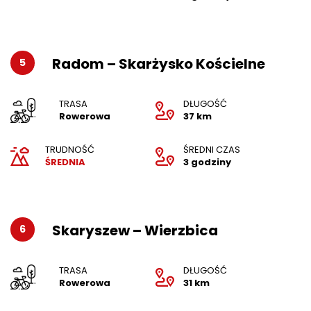
Radom – Skarżysko Kościelne
5
TRASA
DŁUGOŚĆ
Rowerowa
37 km
TRUDNOŚĆ
ŚREDNI CZAS
ŚREDNIA
3 godziny
Skaryszew – Wierzbica
6
TRASA
DŁUGOŚĆ
Rowerowa
31 km