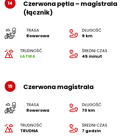
Czerwona pętla – magistrala
14
(łącznik)
TRASA
DŁUGOŚĆ
Rowerowa
9 km
TRUDNOŚĆ
ŚREDNI CZAS
ŁATWA
45 minut
Czerwona magistrala
15
TRASA
DŁUGOŚĆ
Rowerowa
70 km
TRUDNOŚĆ
ŚREDNI CZAS
TRUDNA
7 godzin