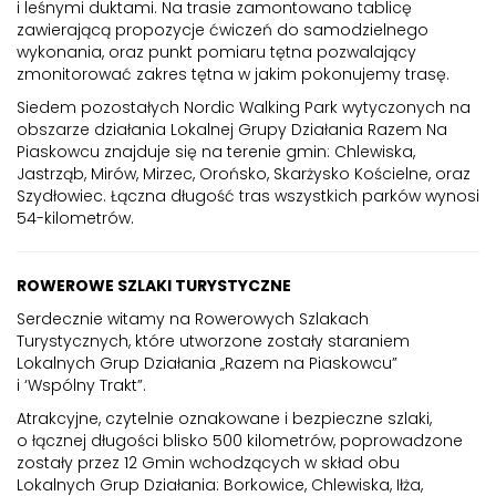
i leśnymi duktami. Na trasie zamontowano tablicę
zawierającą propozycje ćwiczeń do samodzielnego
wykonania, oraz punkt pomiaru tętna pozwalający
zmonitorować zakres tętna w jakim pokonujemy trasę.
Siedem pozostałych Nordic Walking Park wytyczonych na
obszarze działania Lokalnej Grupy Działania Razem Na
Piaskowcu znajduje się na terenie gmin: Chlewiska,
Jastrząb, Mirów, Mirzec, Orońsko, Skarżysko Kościelne, oraz
Szydłowiec. Łączna długość tras wszystkich parków wynosi
54-kilometrów.
ROWEROWE SZLAKI TURYSTYCZNE
Serdecznie witamy na Rowerowych Szlakach
Turystycznych, które utworzone zostały staraniem
Lokalnych Grup Działania „Razem na Piaskowcu”
i ‘Wspólny Trakt”.
Atrakcyjne, czytelnie oznakowane i bezpieczne szlaki,
o łącznej długości blisko 500 kilometrów, poprowadzone
zostały przez 12 Gmin wchodzących w skład obu
Lokalnych Grup Działania: Borkowice, Chlewiska, Iłża,