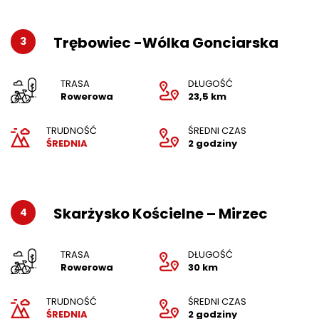
Trębowiec -Wólka Gonciarska
3
TRASA
DŁUGOŚĆ
Rowerowa
23,5 km
TRUDNOŚĆ
ŚREDNI CZAS
ŚREDNIA
2 godziny
Skarżysko Kościelne – Mirzec
4
TRASA
DŁUGOŚĆ
Rowerowa
30 km
TRUDNOŚĆ
ŚREDNI CZAS
ŚREDNIA
2 godziny