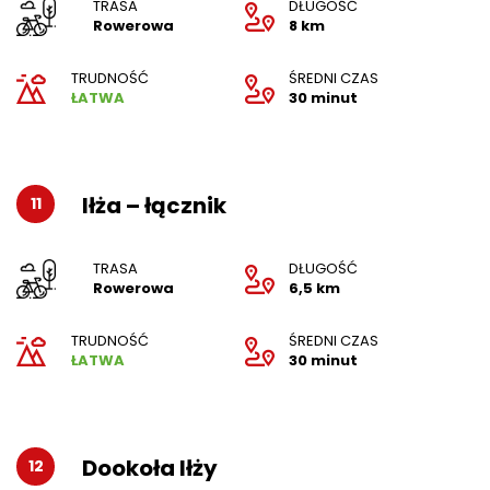
TRASA
DŁUGOŚĆ
Rowerowa
8 km
TRUDNOŚĆ
ŚREDNI CZAS
ŁATWA
30 minut
Iłża – łącznik
11
TRASA
DŁUGOŚĆ
Rowerowa
6,5 km
TRUDNOŚĆ
ŚREDNI CZAS
ŁATWA
30 minut
Dookoła Iłży
12