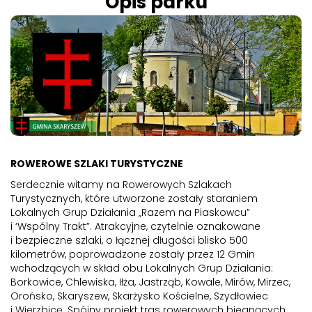
Opis parku
ROWEROWE SZLAKI TURYSTYCZNE
Serdecznie witamy na Rowerowych Szlakach
Turystycznych, które utworzone zostały staraniem
Lokalnych Grup Działania „Razem na Piaskowcu”
i ‘Wspólny Trakt”. Atrakcyjne, czytelnie oznakowane
i bezpieczne szlaki, o łącznej długości blisko 500
kilometrów, poprowadzone zostały przez 12 Gmin
wchodzących w skład obu Lokalnych Grup Działania:
Borkowice, Chlewiska, Iłża, Jastrząb, Kowale, Mirów, Mirzec,
Orońsko, Skaryszew, Skarżysko Kościelne, Szydłowiec
i Wierzbicę. Spójny projekt tras rowerowych biegnących