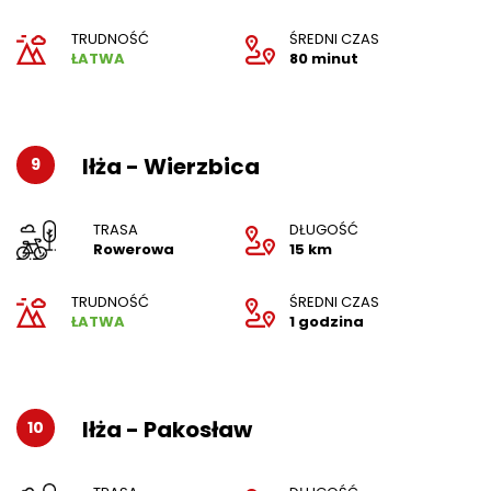
TRUDNOŚĆ
ŚREDNI CZAS
ŁATWA
80 minut
Iłża - Wierzbica
9
TRASA
DŁUGOŚĆ
Rowerowa
15 km
TRUDNOŚĆ
ŚREDNI CZAS
ŁATWA
1 godzina
Iłża - Pakosław
10