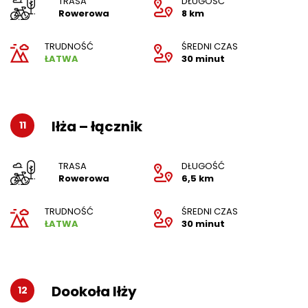
TRASA
DŁUGOŚĆ
Rowerowa
8 km
TRUDNOŚĆ
ŚREDNI CZAS
ŁATWA
30 minut
Iłża – łącznik
11
TRASA
DŁUGOŚĆ
Rowerowa
6,5 km
TRUDNOŚĆ
ŚREDNI CZAS
ŁATWA
30 minut
Dookoła Iłży
12