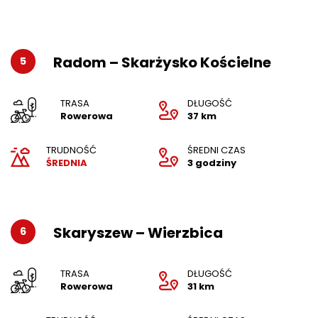
Radom – Skarżysko Kościelne
5
TRASA
DŁUGOŚĆ
Rowerowa
37 km
TRUDNOŚĆ
ŚREDNI CZAS
ŚREDNIA
3 godziny
Skaryszew – Wierzbica
6
TRASA
DŁUGOŚĆ
Rowerowa
31 km