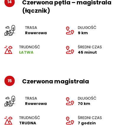
Czerwona pętla – magistrala
14
(łącznik)
TRASA
DŁUGOŚĆ
Rowerowa
9 km
TRUDNOŚĆ
ŚREDNI CZAS
ŁATWA
45 minut
Czerwona magistrala
15
TRASA
DŁUGOŚĆ
Rowerowa
70 km
TRUDNOŚĆ
ŚREDNI CZAS
TRUDNA
7 godzin