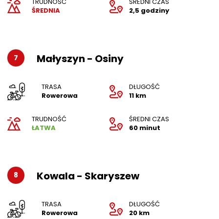
TRUDNOŚĆ
ŚREDNI CZAS
ŚREDNIA
2,5 godziny
Małyszyn - Osiny
7
TRASA
DŁUGOŚĆ
Rowerowa
11 km
TRUDNOŚĆ
ŚREDNI CZAS
ŁATWA
60 minut
Kowala - Skaryszew
8
TRASA
DŁUGOŚĆ
Rowerowa
20 km