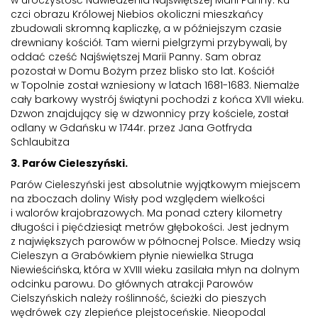
czci obrazu Królowej Niebios okoliczni mieszkańcy
zbudowali skromną kapliczkę, a w późniejszym czasie
drewniany kościół. Tam wierni pielgrzymi przybywali, by
oddać cześć Najświętszej Marii Panny. Sam obraz
pozostał w Domu Bożym przez blisko sto lat. Kościół
w Topolnie został wzniesiony w latach 1681-1683. Niemalże
cały barkowy wystrój świątyni pochodzi z końca XVII wieku.
Dzwon znajdujący się w dzwonnicy przy kościele, został
odlany w Gdańsku w 1744r. przez Jana Gotfryda
Schlaubitza
3. Parów Cieleszyński.
Parów Cieleszyński jest absolutnie wyjątkowym miejscem
na zboczach doliny Wisły pod względem wielkości
i walorów krajobrazowych. Ma ponad cztery kilometry
długości i pięćdziesiąt metrów głębokości. Jest jednym
z największych parowów w północnej Polsce. Miedzy wsią
Cieleszyn a Grabówkiem płynie niewielka Struga
Niewieścińska, która w XVIII wieku zasilała młyn na dolnym
odcinku parowu. Do głównych atrakcji Parowów
Cielszyńskich należy roślinność, ścieżki do pieszych
wędrówek czy zlepieńce plejstoceńskie. Nieopodal