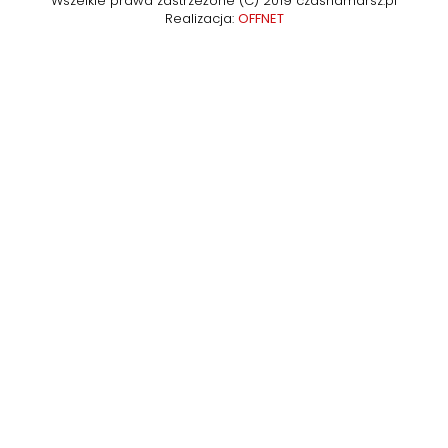
Wszelkie prawa zastrzeżone (C) 2019 czasnamarsz.pl
Realizacja:
OFFNET