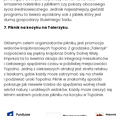
smażenia naleśnika z jabłkiem czy pokazy obozowego
życia średniowiecznego. Jednak najważniejszy gwóźdź
programu to świeżo wyciskany sok z jabłek, który jest
dumą gospodarzy Stuletniego Sadu.
7. Piknik na kocyku na Talerzyku.
Głównym celem organizatorów pikniku, jest promocja
walorów krajobrazowych Topolna. Z grodziska ,,Talerzyk’’
rozpościera się piękny krajobraz Doliny Dolnej Wisły.
Impreza ta to świetna okazja do integracji mieszkańców
i ciekawego spędzenia czasu w pobliskiej miejscowości
Topolno. Jedną z ciekawszych atrakcji jest strefa relaksu
z leżakami, gdzie każdy może zatrzymać się na chwile
i podziwiać uroki Topolna. Piknik w znakomity sposób
pokazuje jak niewiele trzeba do spędzenia wolnej chwili
wśród natury i urokliwych widoków. Każdy może cieszyć się
letnim wiatrem podczas pikniku na kocyku w Topolnie.