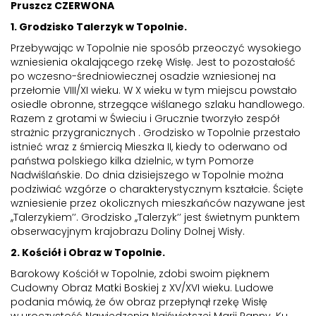
Pruszcz CZERWONA
1. Grodzisko Talerzyk w Topolnie.
Przebywając w Topolnie nie sposób przeoczyć wysokiego
wzniesienia okalającego rzekę Wisłę. Jest to pozostałość
po wczesno-średniowiecznej osadzie wzniesionej na
przełomie VIII/XI wieku. W X wieku w tym miejscu powstało
osiedle obronne, strzegące wiślanego szlaku handlowego.
Razem z grotami w Świeciu i Grucznie tworzyło zespół
strażnic przygranicznych . Grodzisko w Topolnie przestało
istnieć wraz z śmiercią Mieszka II, kiedy to oderwano od
państwa polskiego kilka dzielnic, w tym Pomorze
Nadwiślańskie. Do dnia dzisiejszego w Topolnie można
podziwiać wzgórze o charakterystycznym kształcie. Ścięte
wzniesienie przez okolicznych mieszkańców nazywane jest
,,Talerzykiem’’. Grodzisko ,,Talerzyk’’ jest świetnym punktem
obserwacyjnym krajobrazu Doliny Dolnej Wisły.
2. Kościół i Obraz w Topolnie.
Barokowy Kościół w Topolnie, zdobi swoim pięknem
Cudowny Obraz Matki Boskiej z XV/XVI wieku. Ludowe
podania mówią, że ów obraz przepłynął rzekę Wisłę
w uroczystość Nawiedzenia Najświętszej Marii Panny. Ku