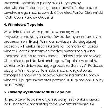
rezerwatu przebiega pieszy szlak turystyczny
,,Nadwiślański’’. Kierując się trasą nadwiślańskiego szlaku
turystycznego można zwiedzić Kozielec, Parów Cielszyński
i Ostnicowe Parowy Gruczna.
4. Winnica w Topolnie.
W Dolinie Dolnej Wisły produkowane są wina
z wyselekcjonowanych owoców poddanych naturalnym
procesom winifikacji. Winnica nawiązuje do sięgającej
początku XIII wieku historii kujawsko–pomorskich upraw
winorośli oraz klasztornych tradycji wytwarzania wina.
Położona jest na terenie Zespołu Parków Krajobrazowych
Chełmińskiego i Nadwiślańskiego w Topolnie, w pobliżu
wczesno-średniowiecznego grodziska ,,Talerzyk’’. Podczas
wizyty w Winnicy przy Talerzyku można degustować
tamtejsze smaki wina, zdobyć wiedzę na temat uprawy
winorośli i jej gatunków oraz poznać kulturę regionu Doliny
Dolnej Wisły.
5. Zawody wycinania lodu w Topolnie.
Na jeziorze w Topolnie organizowany jest konkurs cięcia
lodu. Początek organizacji tego wydarzenia wiąże się