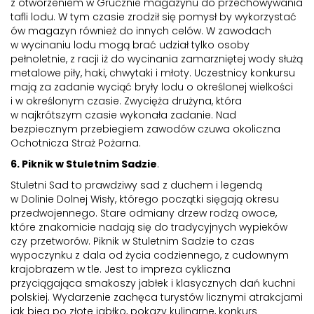
z otworzeniem w Grucznie magazynu do przechowywania
tafli lodu. W tym czasie zrodził się pomysł by wykorzystać
ów magazyn również do innych celów. W zawodach
w wycinaniu lodu mogą brać udział tylko osoby
pełnoletnie, z racji iż do wycinania zamarzniętej wody służą
metalowe piły, haki, chwytaki i młoty. Uczestnicy konkursu
mają za zadanie wyciąć bryły lodu o określonej wielkości
i w określonym czasie. Zwycięża drużyna, która
w najkrótszym czasie wykonała zadanie. Nad
bezpiecznym przebiegiem zawodów czuwa okoliczna
Ochotnicza Straż Pożarna.
6. Piknik w Stuletnim Sadzie
.
Stuletni Sad to prawdziwy sad z duchem i legendą
w Dolinie Dolnej Wisły, którego początki sięgają okresu
przedwojennego. Stare odmiany drzew rodzą owoce,
które znakomicie nadają się do tradycyjnych wypieków
czy przetworów. Piknik w Stuletnim Sadzie to czas
wypoczynku z dala od życia codziennego, z cudownym
krajobrazem w tle. Jest to impreza cykliczna
przyciągająca smakoszy jabłek i klasycznych dań kuchni
polskiej. Wydarzenie zachęca turystów licznymi atrakcjami
jak bieg po złote jabłko, pokazy kulinarne, konkurs