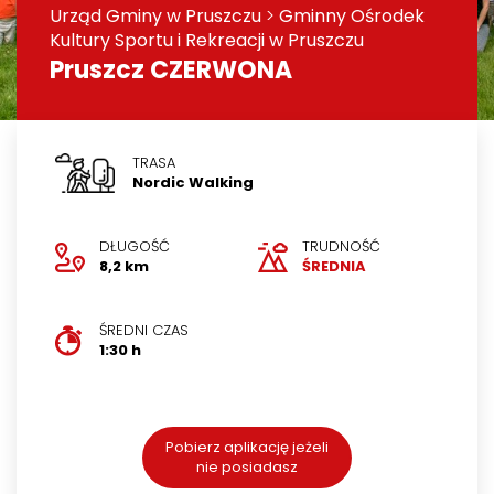
Urząd Gminy w Pruszczu
>
Gminny Ośrodek
Kultury Sportu i Rekreacji w Pruszczu
Pruszcz CZERWONA
TRASA
Nordic Walking
DŁUGOŚĆ
TRUDNOŚĆ
8,2 km
ŚREDNIA
ŚREDNI CZAS
1:30 h
Pobierz aplikację jeżeli
nie posiadasz