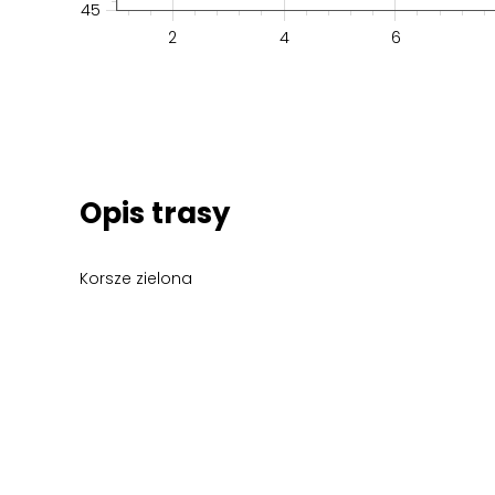
45
2
4
6
Opis trasy
Korsze zielona