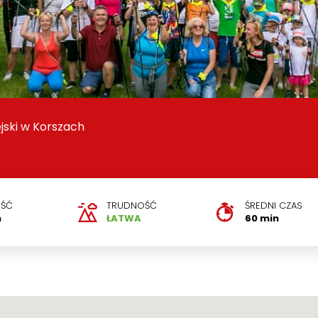
jski w Korszach
ŚĆ
TRUDNOŚĆ
ŚREDNI CZAS
m
ŁATWA
60 min