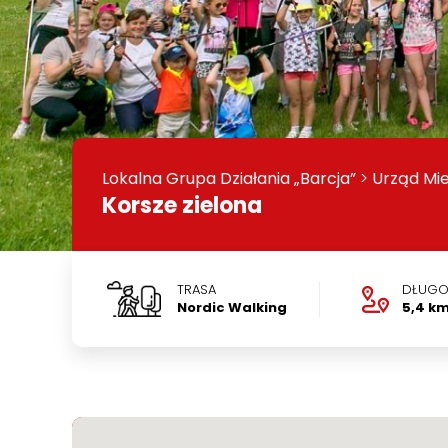
Lokalna Grupa Działania „Barcja”
>
Urząd Mie
Korsze zielona
TRASA
DŁUGO
Nordic Walking
5,4 k