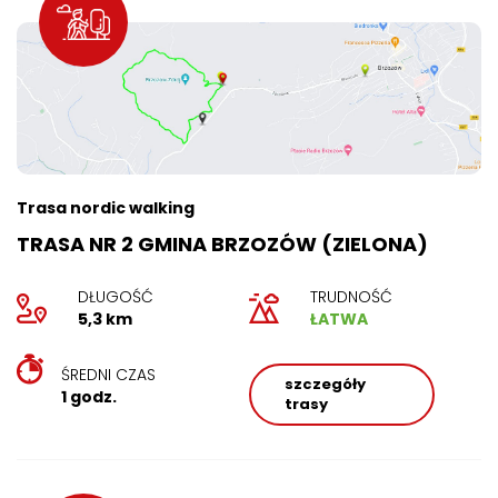
Trasa nordic walking
TRASA NR 2 GMINA BRZOZÓW (ZIELONA)
DŁUGOŚĆ
TRUDNOŚĆ
5,3 km
ŁATWA
ŚREDNI CZAS
szczegóły
1 godz.
trasy